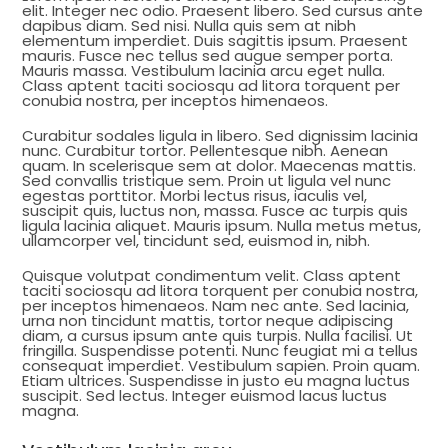
elit. Integer nec odio. Praesent libero. Sed cursus ante
dapibus diam. Sed nisi. Nulla quis sem at nibh
elementum imperdiet. Duis sagittis ipsum. Praesent
mauris. Fusce nec tellus sed augue semper porta.
Mauris massa. Vestibulum lacinia arcu eget nulla.
Class aptent taciti sociosqu ad litora torquent per
conubia nostra, per inceptos himenaeos.
Curabitur sodales ligula in libero. Sed dignissim lacinia
nunc. Curabitur tortor. Pellentesque nibh. Aenean
quam. In scelerisque sem at dolor. Maecenas mattis.
Sed convallis tristique sem. Proin ut ligula vel nunc
egestas porttitor. Morbi lectus risus, iaculis vel,
suscipit quis, luctus non, massa. Fusce ac turpis quis
ligula lacinia aliquet. Mauris ipsum. Nulla metus metus,
ullamcorper vel, tincidunt sed, euismod in, nibh.
Quisque volutpat condimentum velit. Class aptent
taciti sociosqu ad litora torquent per conubia nostra,
per inceptos himenaeos. Nam nec ante. Sed lacinia,
urna non tincidunt mattis, tortor neque adipiscing
diam, a cursus ipsum ante quis turpis. Nulla facilisi. Ut
fringilla. Suspendisse potenti. Nunc feugiat mi a tellus
consequat imperdiet. Vestibulum sapien. Proin quam.
Etiam ultrices. Suspendisse in justo eu magna luctus
suscipit. Sed lectus. Integer euismod lacus luctus
magna.