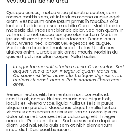
Vestibulum lacinia arcu
Quisque cursus, metus vitae pharetra auctor, sem
massa mattis sem, at interdum magna augue eget
diam. Vestibulum ante ipsum primis in faucibus orci
luctus et ultrices posuere cubilia Curae; Morbi lacinia
molestie dui. Praesent blandit dolor. Sed non quam. In
vel mi sit amet augue congue elementum. Morbi in
ipsum sit amet pede facilisis laoreet. Donec lacus
nunc, viverra nec, blandit vel, egestas et, augue.
Vestibulum tincidunt malesuada tellus. Ut ultrices
ultrices enim. Curabitur sit amet mauris. Morbi in dui
quis est pulvinar ullamcorper. Nulla facilisi.
Integer lacinia sollicitudin massa. Cras metus. Sed
aliquet risus a tortor. Integer id quam. Morbi mi.
Quisque nisl felis, venenatis tristique, dignissim in,
ultrices sit amet, augue. Proin sodales libero eget
ante.
Aenean lectus elit, fermentum non, convallis id,
sagittis at, neque. Nullam mauris orci, aliquet et,
iaculis et, viverra vitae, ligula. Nulla ut felis in purus
aliquam imperdiet. Maecenas aliquet mollis lectus.
Vivamus consectetuer risus et tortor. Lorem ipsum
dolor sit amet, consectetur adipiscing elit. Integer
nec odio. Praesent libero. Sed cursus ante dapibus
diam. Sed nisi. Nulla quis sem at nibh elementum
imperdiet. Duis sagittis ipsum.