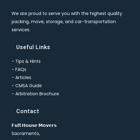
We are proud to serve you with the highest quality
packing, move, storage, and car-transportation
services.
Useful Links
-
Tips & Hints
-
FAQs
-
Articles
-
CMSA Guide
-
Arbitration Brochure
Contact
𝗙𝘂𝗹𝗹 𝗛𝗼𝘂𝘀𝗲 𝗠𝗼𝘃𝗲𝗿𝘀
Sacramento,