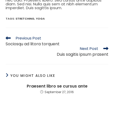
nec odio. Praesent libero. Sed cursus ante dapibus
diam. Sed nisi. Nulla quis sem at nibh elementum
imperdiet. Duis sagittis ipsum.
TAGS
:
STRETCHING
,
YOGA
Previous Post
Sociosqu ad litora torquent
Next Post
Duis sagitis ipsum prasent
YOU MIGHT ALSO LIKE
Praesent libro se cursus ante
September 27, 2016