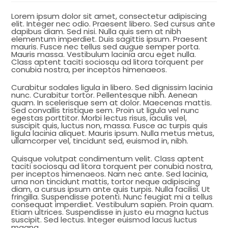
Lorem ipsum dolor sit amet, consectetur adipiscing
elit. Integer nec odio. Praesent libero. Sed cursus ante
dapibus diam. Sed nisi. Nulla quis sem at nibh
elementum imperdiet. Duis sagittis ipsum. Praesent
mauris. Fusce nec tellus sed augue semper porta.
Mauris massa. Vestibulum lacinia arcu eget nulla.
Class aptent taciti sociosqu ad litora torquent per
conubia nostra, per inceptos himenaeos.
Curabitur sodales ligula in libero. Sed dignissim lacinia
nunc. Curabitur tortor. Pellentesque nibh. Aenean
quam. In scelerisque sem at dolor. Maecenas mattis.
Sed convallis tristique sem. Proin ut ligula vel nunc
egestas porttitor. Morbi lectus risus, iaculis vel,
suscipit quis, luctus non, massa. Fusce ac turpis quis
ligula lacinia aliquet. Mauris ipsum. Nulla metus metus,
ullamcorper vel, tincidunt sed, euismod in, nibh.
Quisque volutpat condimentum velit. Class aptent
taciti sociosqu ad litora torquent per conubia nostra,
per inceptos himenaeos. Nam nec ante. Sed lacinia,
urna non tincidunt mattis, tortor neque adipiscing
diam, a cursus ipsum ante quis turpis. Nulla facilisi. Ut
fringilla. Suspendisse potenti. Nunc feugiat mi a tellus
consequat imperdiet. Vestibulum sapien. Proin quam.
Etiam ultrices. Suspendisse in justo eu magna luctus
suscipit. Sed lectus. Integer euismod lacus luctus
magna.