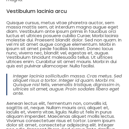
Vestibulum lacinia arcu
Quisque cursus, metus vitae pharetra auctor, sem
massa mattis sem, at interdum magna augue eget
diam. Vestibulum ante ipsum primis in faucibus orci
luctus et ultrices posuere cubilia Curae; Morbi lacinia
molestie dui. Praesent blandit dolor. Sed non quam. In
vel mi sit amet augue congue elementum. Morbi in
ipsum sit amet pede facilisis laoreet. Donec lacus
nunc, viverra nec, blandit vel, egestas et, augue.
Vestibulum tincidunt malesuada tellus. Ut ultrices
ultrices enim. Curabitur sit amet mauris. Morbi in dui
quis est pulvinar ullamcorper. Nulla facilisi.
Integer lacinia sollicitudin massa. Cras metus. Sed
aliquet risus a tortor. Integer id quam. Morbi mi.
Quisque nisl felis, venenatis tristique, dignissim in,
ultrices sit amet, augue. Proin sodales libero eget
ante.
Aenean lectus elit, fermentum non, convallis id,
sagittis at, neque. Nullam mauris orci, aliquet et,
iaculis et, viverra vitae, ligula. Nulla ut felis in purus
aliquam imperdiet. Maecenas aliquet mollis lectus.
Vivamus consectetuer risus et tortor. Lorem ipsum
dolor sit amet, consectetur adipiscing elit. Integer