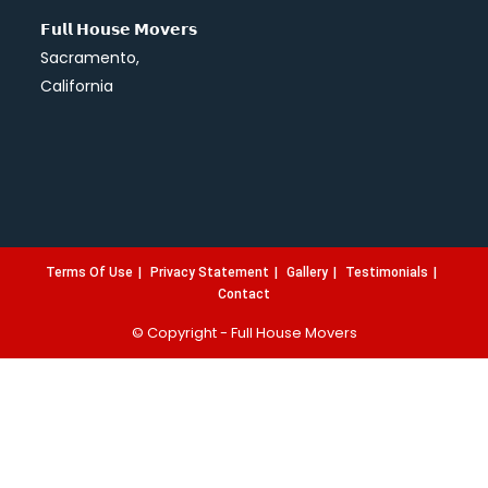
𝗙𝘂𝗹𝗹 𝗛𝗼𝘂𝘀𝗲 𝗠𝗼𝘃𝗲𝗿𝘀
Sacramento,
California
Terms Of Use
Privacy Statement
Gallery
Testimonials
Contact
© Copyright -
Full House Movers